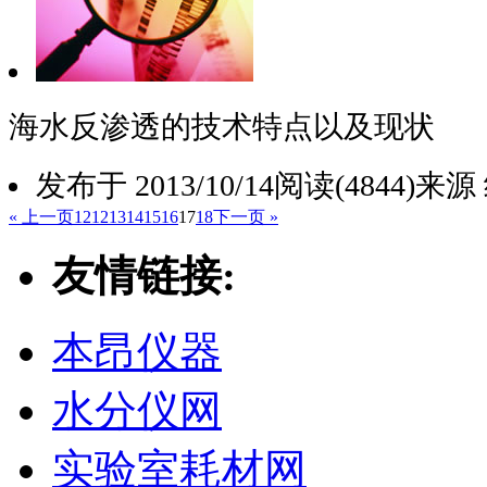
海水反渗透的技术特点以及现状
发布于 2013/10/14
阅读(4844)
来源
« 上一页
1
2
12
13
14
15
16
17
18
下一页 »
友情链接:
本昂仪器
水分仪网
实验室耗材网